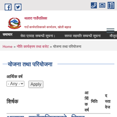
Skip to main content
थलारा गाउँपालिका
गाउँ कार्यपालिकाको कार्यालय, खोली बझाङ
समाचार
सूचना प्रकाशन, सामाग्री आपुर्ति तथा सेवा प्रवाह सम्बन्धी सूचना।
सरुवा सहमति सम्बन्धी सूचना
मौजुदा सूच
You are here
Home
»
नीति कार्यक्रम तथा बजेट
» योजना तथा परियोजना
योजना तथा परियोजना
आर्थिक वर्ष
आ
द
र्थि
शिर्षक
मिति
स्ता
क
वेज
वर्ष