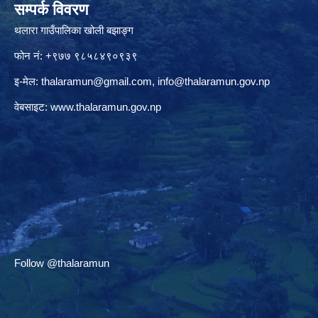
सम्पर्क विवरण
थलारा गाउँपालिका खोली बझाङ्ग
फोन नं: +९७७ ९८५८४९०९३९
इ-मेल:
thalaramun@gmail.com
,
info@thalaramun.gov.np
वेबसाइट:
www.thalaramun.gov.np
Follow @thalaramun