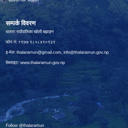
सार्वजनिक परीक्षण
सम्पर्क विवरण
थलारा गाउँपालिका खोली बझाङ्ग
फोन नं: +९७७ ९८५८४९०९३९
इ-मेल:
thalaramun@gmail.com
,
info@thalaramun.gov.np
वेबसाइट:
www.thalaramun.gov.np
Follow @thalaramun