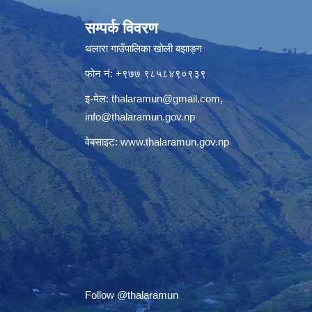
सम्पर्क विवरण
थलारा गाउँपालिका खोली बझाङ्ग
फोन नं: +९७७ ९८५८४९०९३९
इ-मेल:
thalaramun@gmail.com
,
info@thalaramun.gov.np
वेबसाइट:
www.thalaramun.gov.np
Follow @thalaramun